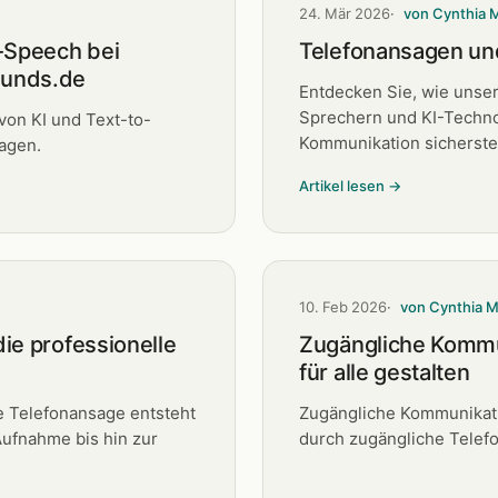
24. Mär 2026
von Cynthia 
o-Speech bei
Telefonansagen un
ounds.de
Entdecken Sie, wie unse
Sprechern und KI-Technol
von KI und Text-to-
Kommunikation sicherstel
agen.
Artikel lesen →
10. Feb 2026
von Cynthia 
die professionelle
Zugängliche Kommu
für alle gestalten
le Telefonansage entsteht
Zugängliche Kommunikat
Aufnahme bis hin zur
durch zugängliche Telef