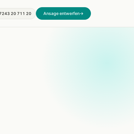
Ansage entwerfen
→
7243 20 711 20