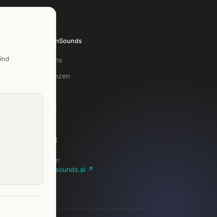
TelefonSounds
ind
Über uns
Referenzen
Blog
Glossar
FAQ
Kontakt
Lieber KI?
telefonsounds.ai ↗