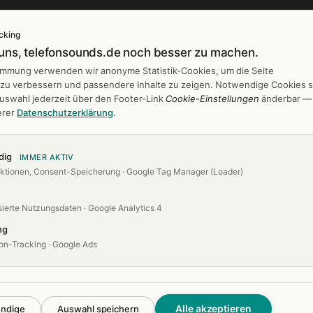
cking
 uns, telefonsounds.de noch besser zu machen.
gen
Branchen
timmung verwenden wir anonyme Statistik-Cookies, um die Seite
h zu verbessern und passendere Inhalte zu zeigen. Notwendige Cookies s
 entwerfen
Banken & Sparkassen
Auswahl jederzeit über den Footer-Link
Cookie-Einstellungen
änderbar —
er
Friseur & Kosmetik
erer
Datenschutzerklärung
.
es
Hotels & Gastro
Industrie
dig
IMMER AKTIV
ktionen, Consent-Speicherung · Google Tag Manager (Loader)
Kanzleien
Arztpraxen
ierte Nutzungsdaten · Google Analytics 4
ng
on-Tracking · Google Ads
Alle akzeptieren
endige
Auswahl speichern