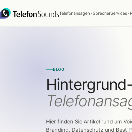
Zum Inhalt springen
Telefonansagen
Sprecher
Services
P
BLOG
Hintergrund
Telefonansa
Hier finden Sie Artikel rund um V
Branding, Datenschutz und Best P