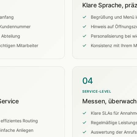
Klare Sprache, prä
fanfang
Begrüßung und Menü in
er Kundennummer
Hinweis auf Öffnungsz
 Abteilung
Personalisierung bei 
chtigen Mitarbeiter
Konsistenz mit Ihrem 
04
SERVICE-LEVEL
Service
Messen, überwache
Klare SLAs für Annahme
effizientes Routing
Regelmäßige Leistung
infache Anliegen
Auswertung der Anrufst