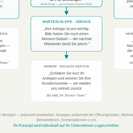
n —
pas
Beide Wege → gemeinsame Warteschleife
er
v
WARTESCHLEIFE · SERVICE
„Ihre Anfrage ist uns wichtig.
Bitte haben Sie noch einen
RIEB
ABW
Moment Geduld — der nächste
e,
Mitarbeiter berät Sie gleich."
egen —
Nach
halb
die
u
-Team."
Vi
ABWURF · MAILBOX SERVICE
„Schildern Sie kurz Ihr
Anliegen und nennen Sie Ihre
Kundennummer — wir melden
uns zeitnah zurück.
Bis bald, Ihr Service-Team."
n Beispiel — jederzeit erweiterbar: Ansagen außerhalb der Öffnungszeiten, Weihn
Betriebsferien, Sonderaktionen u.v.m.
Ihr Konzept wird individuell auf Ihr Unternehmen zugeschnitten.