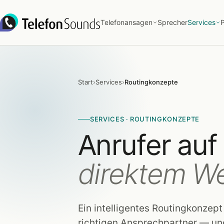
Zum Inhalt springen
Telefonansagen
Sprecher
Services
P
Start
›
Services
›
Routingkonzepte
SERVICES · ROUTINGKONZEPTE
Anrufer auf
direktem We
Ein intelligentes Routingkonzep
richtigen Ansprechpartner — und