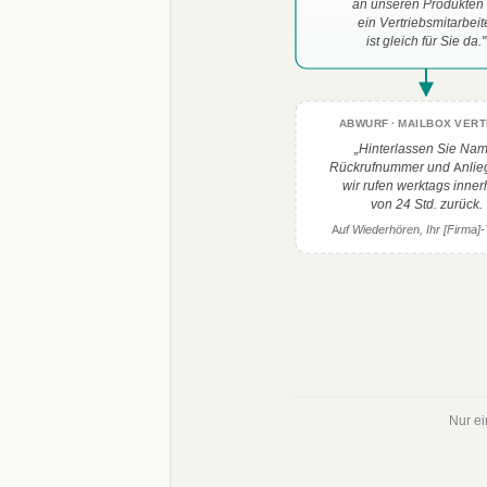
an unseren Produkte
ein Vertriebs­mitarbeit
ist gleich für Sie da."
ABWURF · MAILBOX VERT
„Hinterlassen Sie Nam
Rückrufnummer und Anli
wir rufen werktags inner
von 24 Std. zurück.
Auf Wiederhören, Ihr [Firma]
Nur ei