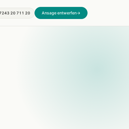
Ansage entwerfen
→
7243 20 711 20