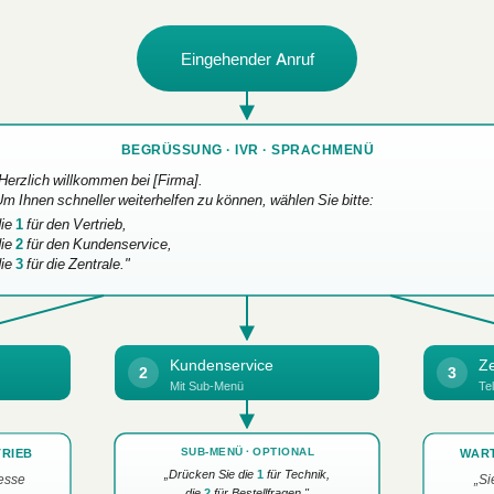
Eingehender Anruf
BEGRÜSSUNG · IVR · SPRACHMENÜ
Herzlich willkommen bei [Firma].
m Ihnen schneller weiterhelfen zu können, wählen Sie bitte:
die
1
für den Vertrieb,
die
2
für den Kundenservice,
die
3
für die Zentrale."
Kundenservice
Ze
2
3
Mit Sub-Menü
Te
SUB-MENÜ · OPTIONAL
TRIEB
WART
„Drücken Sie die
1
für Technik,
resse
„Si
die
2
für Bestellfragen."