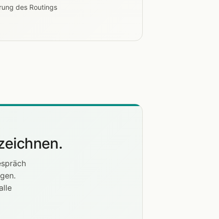
erung des Routings
zeichnen.
espräch
egen.
lle