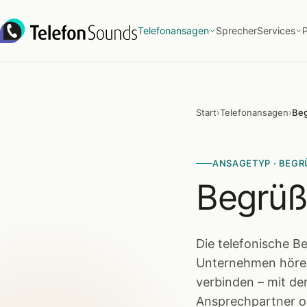
Zum Inhalt springen
Telefonansagen
Sprecher
Services
P
Start
›
Telefonansagen
›
Be
ANSAGETYP · BEG
Begrüß
Die telefonische B
Unternehmen hören.
verbinden – mit de
Ansprechpartner o