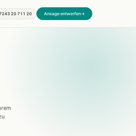
Ansage entwerfen
→
7243 20 711 20
Ihrem
zu