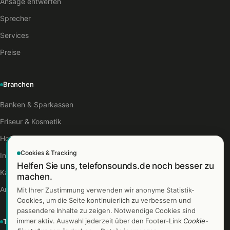
Ansage entwerfen
Sprecher
Services
Preise
Branchen
Banken & Sparkassen
Friseur & Kosmetik
Hotels & Gastro
Cookies & Tracking
Industrie
Helfen Sie uns, telefonsounds.de noch besser zu
Kanzleien
machen.
Arztpraxen
Mit Ihrer Zustimmung verwenden wir anonyme Statistik-
Cookies, um die Seite kontinuierlich zu verbessern und
passendere Inhalte zu zeigen. Notwendige Cookies sind
immer aktiv. Auswahl jederzeit über den Footer-Link
Cookie-
TelefonSounds