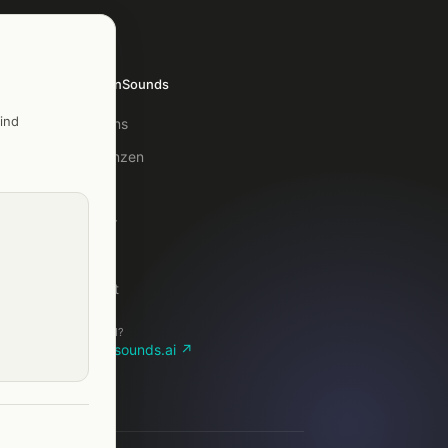
TelefonSounds
ind
Über uns
Referenzen
Blog
Glossar
FAQ
Kontakt
Lieber KI?
telefonsounds.ai ↗