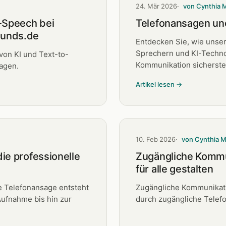
24. Mär 2026
von Cynthia 
o-Speech bei
Telefonansagen un
ounds.de
Entdecken Sie, wie unse
Sprechern und KI-Technol
von KI und Text-to-
Kommunikation sicherstel
agen.
Artikel lesen →
10. Feb 2026
von Cynthia 
die professionelle
Zugängliche Kommu
für alle gestalten
le Telefonansage entsteht
Zugängliche Kommunikat
Aufnahme bis hin zur
durch zugängliche Telef