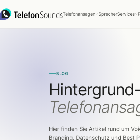
Zum Inhalt springen
Telefonansagen
Sprecher
Services
P
BLOG
Hintergrund
Telefonansa
Hier finden Sie Artikel rund um V
Branding, Datenschutz und Best P