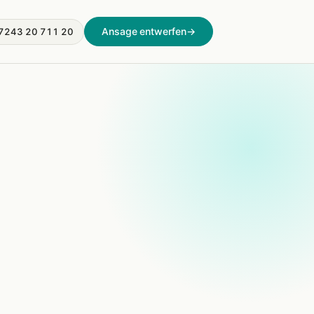
Ansage entwerfen
→
7243 20 711 20