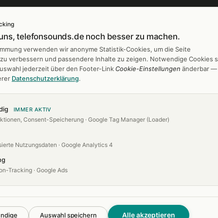
cking
 uns, telefonsounds.de noch besser zu machen.
gen
Branchen
timmung verwenden wir anonyme Statistik-Cookies, um die Seite
h zu verbessern und passendere Inhalte zu zeigen. Notwendige Cookies s
 entwerfen
Banken & Sparkassen
Auswahl jederzeit über den Footer-Link
Cookie-Einstellungen
änderbar —
er
Friseur & Kosmetik
erer
Datenschutzerklärung
.
es
Hotels & Gastro
Industrie
dig
IMMER AKTIV
ktionen, Consent-Speicherung · Google Tag Manager (Loader)
Kanzleien
Arztpraxen
ierte Nutzungsdaten · Google Analytics 4
ng
on-Tracking · Google Ads
Alle akzeptieren
endige
Auswahl speichern