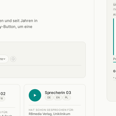
S
n
A
n und seit Jahren in
ay-Button, um eine
re
ⓘ
P
G
* 
Sprecherin 03
 02
DE
EN
PL
FR
HAT SCHON GESPROCHEN FÜR:
 FÜR:
RBmedia Verlag, Uniklinikum