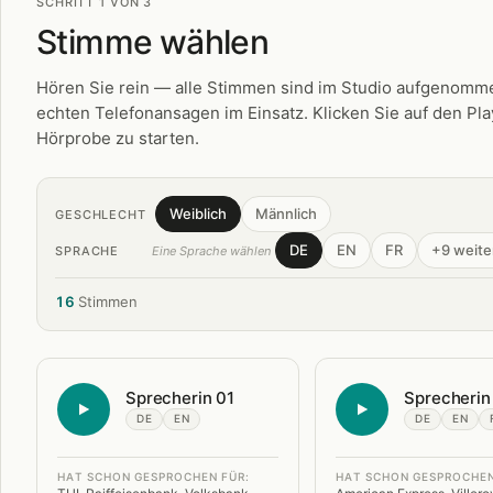
SCHRITT 1 VON 3
Stimme wählen
Hören Sie rein — alle Stimmen sind im Studio aufgenomme
echten Telefonansagen im Einsatz. Klicken Sie auf den Pl
Hörprobe zu starten.
Weiblich
Männlich
GESCHLECHT
DE
EN
FR
+9 weite
SPRACHE
Eine Sprache wählen
16
Stimmen
Sprecherin 01
Sprecherin
DE
EN
DE
EN
HAT SCHON GESPROCHEN FÜR:
HAT SCHON GESPROCHEN