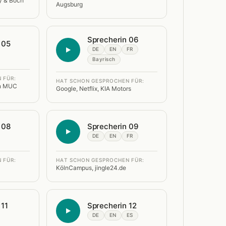
oy & Boch
Augsburg
Sprecherin 06
 05
DE
EN
FR
Bayrisch
 FÜR:
HAT SCHON GESPROCHEN FÜR:
en MUC
Google, Netflix, KIA Motors
 08
Sprecherin 09
DE
EN
FR
 FÜR:
HAT SCHON GESPROCHEN FÜR:
KölnCampus, jingle24.de
 11
Sprecherin 12
DE
EN
ES