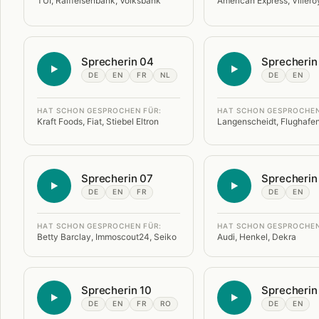
TUI, Raiffeisenbank, Volksbank
American Express, Viller
Sprecherin 04
Sprecherin
DE
EN
FR
NL
DE
EN
HAT SCHON GESPROCHEN FÜR:
HAT SCHON GESPROCHEN
Kraft Foods, Fiat, Stiebel Eltron
Langenscheidt, Flughaf
Sprecherin 07
Sprecherin
DE
EN
FR
DE
EN
HAT SCHON GESPROCHEN FÜR:
HAT SCHON GESPROCHEN
Betty Barclay, Immoscout24, Seiko
Audi, Henkel, Dekra
Sprecherin 10
Sprecherin
DE
EN
FR
RO
DE
EN