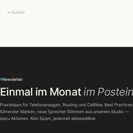
←
Zurück
Newsletter
Einmal im Monat
im Postei
Praxistipps für Telefonansagen, Routing und Callflow. Best Practices
führender Marken, neue Sprecher-Stimmen aus unserem Studio —
dazu Aktionen. Kein Spam, jederzeit abbestellbar.