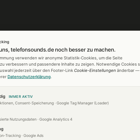
cking
 uns, telefonsounds.de noch besser zu machen.
gen
Branchen
timmung verwenden wir anonyme Statistik-Cookies, um die Seite
h zu verbessern und passendere Inhalte zu zeigen. Notwendige Cookies s
 entwerfen
Banken & Sparkassen
Auswahl jederzeit über den Footer-Link
Cookie-Einstellungen
änderbar —
er
Friseur & Kosmetik
erer
Datenschutzerklärung
.
es
Hotels & Gastro
Industrie
dig
IMMER AKTIV
ktionen, Consent-Speicherung · Google Tag Manager (Loader)
Kanzleien
Arztpraxen
ierte Nutzungsdaten · Google Analytics 4
ng
on-Tracking · Google Ads