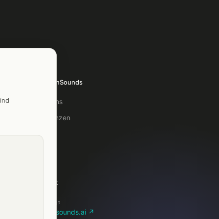
TelefonSounds
ind
Über uns
Referenzen
Blog
Glossar
FAQ
Kontakt
Lieber KI?
telefonsounds.ai ↗