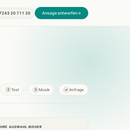
Ansage entwerfen
→
7243 20 711 20
Text
Musik
Anfrage
2
3
IHRE AUSWAHL BISHER