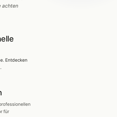
e achten
elle
he. Entdecken
.
n
professionellen
r für