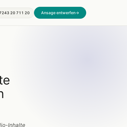
Ansage entwerfen
→
7243 20 711 20
te
n
io-Inhalte