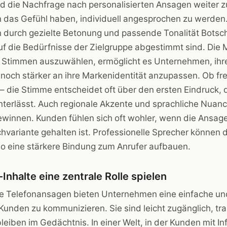
rd die Nachfrage nach personalisierten Ansagen weiter
das Gefühl haben, individuell angesprochen zu werden.
 durch gezielte Betonung und passende Tonalität Botsc
auf die Bedürfnisse der Zielgruppe abgestimmt sind. Die 
an Stimmen auszuwählen, ermöglicht es Unternehmen, ihr
och stärker an ihre Markenidentität anzupassen. Ob fre
 die Stimme entscheidet oft über den ersten Eindruck, 
terlässt. Auch regionale Akzente und sprachliche Nua
innen. Kunden fühlen sich oft wohler, wenn die Ansage 
hvariante gehalten ist. Professionelle Sprecher können 
so eine stärkere Bindung zum Anrufer aufbauen.
nhalte eine zentrale Rolle spielen
ie Telefonansagen bieten Unternehmen eine einfache und
 Kunden zu kommunizieren. Sie sind leicht zugänglich, tr
eiben im Gedächtnis. In einer Welt, in der Kunden mit I