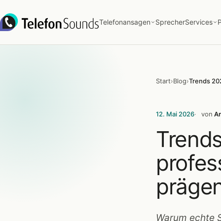
Zum Inhalt springen
Telefonansagen
Sprecher
Services
P
Start
›
Blog
›
12. Mai 2026
von
An
Trends
profes
präge
Warum echte S