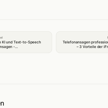
el
n KI und Text-to-Speech
Telefonansagen profession
ansagen -
– 3 Vorteile der 
ds.de
en