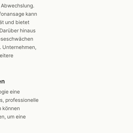
e Abwechslung.
efonansage kann
ät und bietet
 Darüber hinaus
 Leseschwächen
n. Unternehmen,
eitere
en
ogie eine
s, professionelle
n können
en, um eine