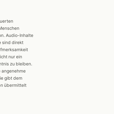
euerten
r Menschen
n. Audio-Inhalte
e sind direkt
Aufmerksamkeit
cht nur ein
tnis zu bleiben.
ine angenehme
ie gibt dem
n übermittelt