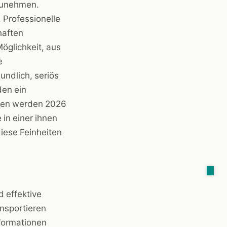
 zunehmen.
 Professionelle
haften
Möglichkeit, aus
e
undlich, seriös
den ein
ncen werden 2026
in einer ihnen
diese Feinheiten
 effektive
ansportieren
nformationen