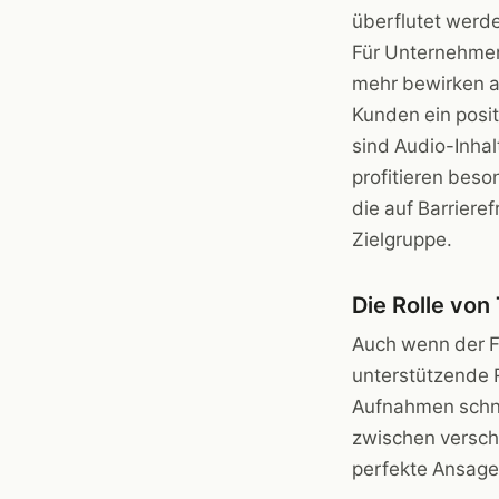
überflutet werd
Für Unternehmen
mehr bewirken al
Kunden ein posit
sind Audio-Inha
profitieren bes
die auf Barrieref
Zielgruppe.
Die Rolle von
Auch wenn der Fo
unterstützende R
Aufnahmen schne
zwischen versch
perfekte Ansage 