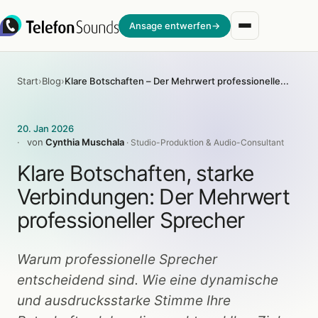
Zum Inhalt springen
Ansage entwerfen
→
Start
›
Blog
›
Klare Botschaften – Der Mehrwert professioneller Sprecher
20. Jan 2026
von
Cynthia Muschala
· Studio-Produktion & Audio-Consultant
Klare Botschaften, starke
Verbindungen: Der Mehrwert
professioneller Sprecher
Warum professionelle Sprecher
entscheidend sind. Wie eine dynamische
und ausdrucksstarke Stimme Ihre