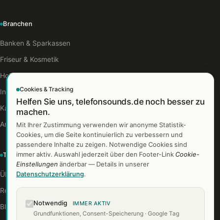
Branchen
Banken & Sparkassen
Friseur & Kosmetik
Hotels & Gastro
Cookies & Tracking
Industrie
Helfen Sie uns, telefonsounds.de noch besser zu
Kanzleien
machen.
Arztpraxen
Mit Ihrer Zustimmung verwenden wir anonyme Statistik-
Cookies, um die Seite kontinuierlich zu verbessern und
passendere Inhalte zu zeigen. Notwendige Cookies sind
immer aktiv. Auswahl jederzeit über den Footer-Link
Cookie-
TelefonSounds
Einstellungen
änderbar — Details in unserer
Über uns
Datenschutzerklärung
.
Referenzen
Notwendig
IMMER AKTIV
Blog
Grundfunktionen, Consent-Speicherung · Google Tag