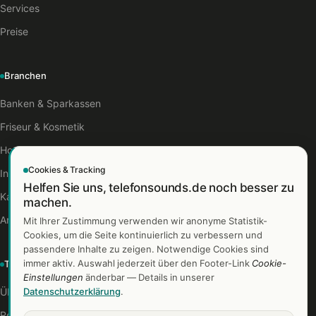
Services
Preise
Branchen
Banken & Sparkassen
Friseur & Kosmetik
Hotels & Gastro
Cookies & Tracking
Industrie
Helfen Sie uns, telefonsounds.de noch besser zu
Kanzleien
machen.
Arztpraxen
Mit Ihrer Zustimmung verwenden wir anonyme Statistik-
Cookies, um die Seite kontinuierlich zu verbessern und
passendere Inhalte zu zeigen. Notwendige Cookies sind
immer aktiv. Auswahl jederzeit über den Footer-Link
Cookie-
TelefonSounds
Einstellungen
änderbar — Details in unserer
Über uns
Datenschutzerklärung
.
Referenzen