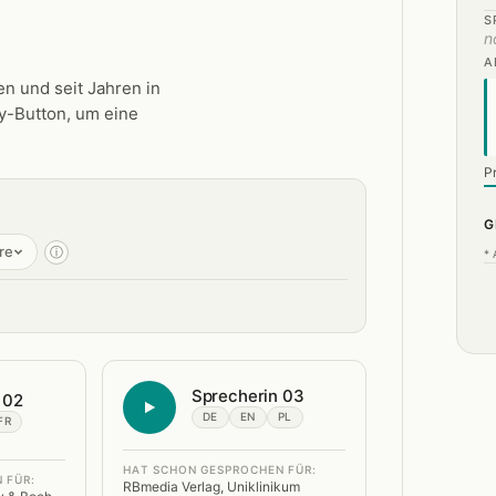
S
n
A
n und seit Jahren in
ay-Button, um eine
P
G
re
ⓘ
* 
Sprecherin 03
 02
DE
EN
PL
FR
HAT SCHON GESPROCHEN FÜR:
 FÜR:
RBmedia Verlag, Uniklinikum