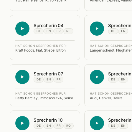
TUI, Raiffeisenbank, Volksbank
American Express, Viller
Sprecherin 04
Sprecherin
DE
EN
FR
NL
DE
EN
HAT SCHON GESPROCHEN FÜR:
HAT SCHON GESPROCHEN
Kraft Foods, Fiat, Stiebel Eltron
Langenscheidt, Flughaf
Sprecherin 07
Sprecherin
DE
EN
FR
DE
EN
HAT SCHON GESPROCHEN FÜR:
HAT SCHON GESPROCHEN
Betty Barclay, Immoscout24, Seiko
Audi, Henkel, Dekra
Sprecherin 10
Sprecherin
DE
EN
FR
RO
DE
EN