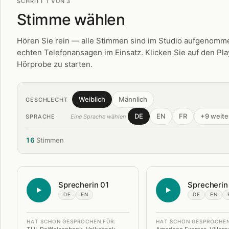
SCHRITT 1 VON 3
Stimme wählen
Hören Sie rein — alle Stimmen sind im Studio aufgenomme
echten Telefonansagen im Einsatz. Klicken Sie auf den Pl
Hörprobe zu starten.
Weiblich
Männlich
GESCHLECHT
DE
EN
FR
+9 weite
SPRACHE
Eine Sprache wählen
16
Stimmen
Sprecherin 01
Sprecherin
DE
EN
DE
EN
HAT SCHON GESPROCHEN FÜR:
HAT SCHON GESPROCHEN