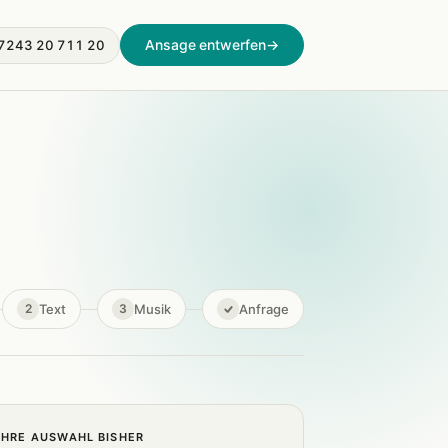
Ansage entwerfen
→
7243 20 711 20
Text
Musik
Anfrage
2
3
IHRE AUSWAHL BISHER