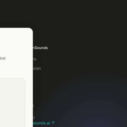
TelefonSounds
ind
Über uns
Referenzen
Blog
Glossar
FAQ
Kontakt
Lieber KI?
telefonsounds.ai ↗