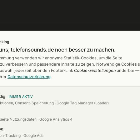
cking
 uns, telefonsounds.de noch besser zu machen.
gen
Branchen
timmung verwenden wir anonyme Statistik-Cookies, um die Seite
h zu verbessern und passendere Inhalte zu zeigen. Notwendige Cookies s
 entwerfen
Banken & Sparkassen
Auswahl jederzeit über den Footer-Link
Cookie-Einstellungen
änderbar —
er
Friseur & Kosmetik
erer
Datenschutzerklärung
.
es
Hotels & Gastro
Industrie
dig
IMMER AKTIV
ktionen, Consent-Speicherung · Google Tag Manager (Loader)
Kanzleien
Arztpraxen
ierte Nutzungsdaten · Google Analytics 4
ng
on-Tracking · Google Ads