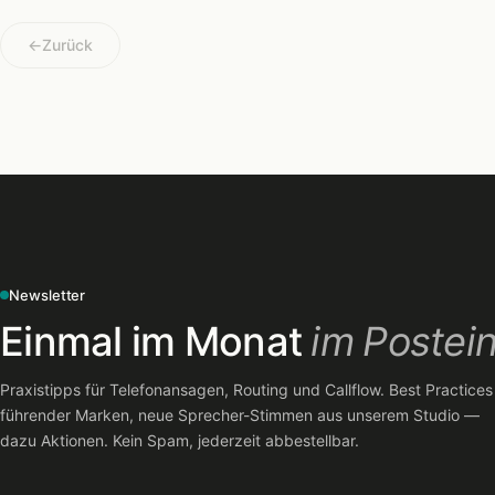
←
Zurück
Newsletter
Einmal im Monat
im Postei
Praxistipps für Telefonansagen, Routing und Callflow. Best Practices
führender Marken, neue Sprecher-Stimmen aus unserem Studio —
dazu Aktionen. Kein Spam, jederzeit abbestellbar.