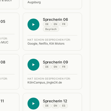
oy & Boch
Augsburg
Sprecherin 06
 05
DE
EN
FR
Bayrisch
 FÜR:
HAT SCHON GESPROCHEN FÜR:
en MUC
Google, Netflix, KIA Motors
 08
Sprecherin 09
DE
EN
FR
 FÜR:
HAT SCHON GESPROCHEN FÜR:
KölnCampus, jingle24.de
 11
Sprecherin 12
DE
EN
ES