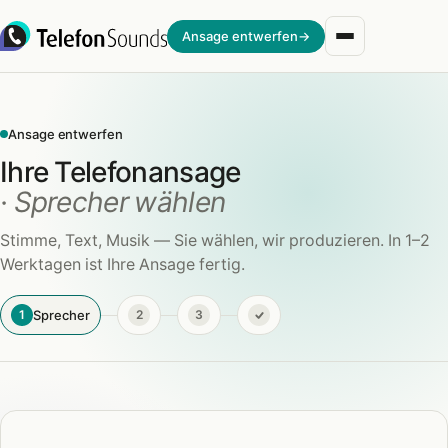
Zum Inhalt springen
Ansage entwerfen
→
Ansage entwerfen
Ihre Telefonansage
· Sprecher wählen
Stimme, Text, Musik — Sie wählen, wir produzieren. In 1–2
Werktagen ist Ihre Ansage fertig.
Sprecher
1
2
3