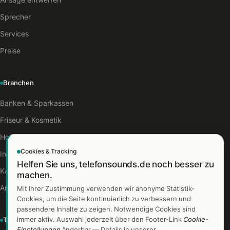
Ansage entwerfen
Sprecher
Services
Preise
Branchen
Banken & Sparkassen
Friseur & Kosmetik
Hotels & Gastro
Cookies & Tracking
Industrie
Helfen Sie uns, telefonsounds.de noch besser zu
Kanzleien
machen.
Arztpraxen
Mit Ihrer Zustimmung verwenden wir anonyme Statistik-
Cookies, um die Seite kontinuierlich zu verbessern und
passendere Inhalte zu zeigen. Notwendige Cookies sind
immer aktiv. Auswahl jederzeit über den Footer-Link
Cookie-
TelefonSounds
Einstellungen
änderbar — Details in unserer