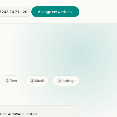
Ansage entwerfen
→
7243 20 711 20
Text
Musik
Anfrage
2
3
IHRE AUSWAHL BISHER