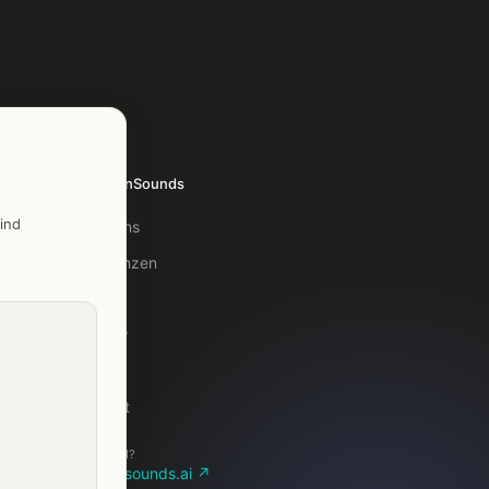
TelefonSounds
ind
Über uns
Referenzen
Blog
Glossar
FAQ
Kontakt
Lieber KI?
telefonsounds.ai ↗