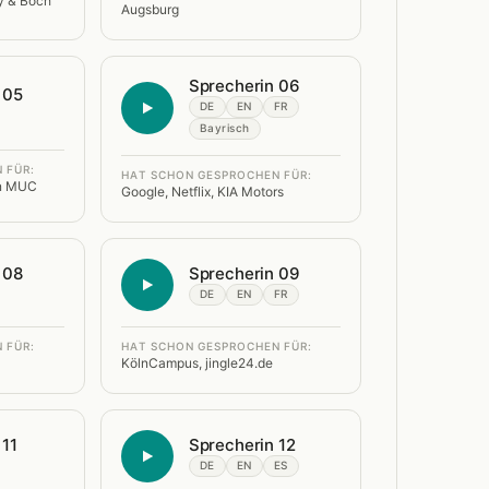
oy & Boch
Augsburg
Sprecherin 06
 05
DE
EN
FR
Bayrisch
 FÜR:
HAT SCHON GESPROCHEN FÜR:
en MUC
Google, Netflix, KIA Motors
 08
Sprecherin 09
DE
EN
FR
 FÜR:
HAT SCHON GESPROCHEN FÜR:
KölnCampus, jingle24.de
 11
Sprecherin 12
DE
EN
ES