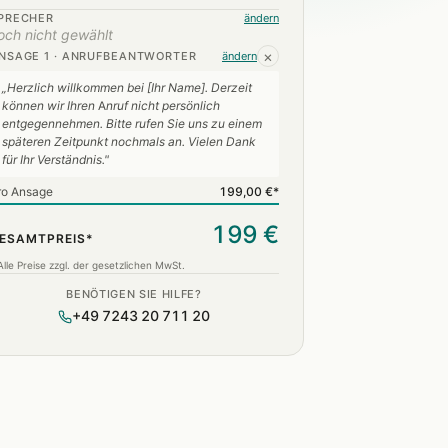
PRECHER
ändern
och nicht gewählt
×
NSAGE 1 · ANRUFBEANTWORTER
ändern
„Herzlich willkommen bei [Ihr Name]. Derzeit
können wir Ihren Anruf nicht persönlich
entgegennehmen. Bitte rufen Sie uns zu einem
späteren Zeitpunkt nochmals an. Vielen Dank
für Ihr Verständnis."
ro Ansage
199,00 €*
199 €
ESAMTPREIS*
Alle Preise zzgl. der gesetzlichen MwSt.
BENÖTIGEN SIE HILFE?
+49 7243 20 711 20