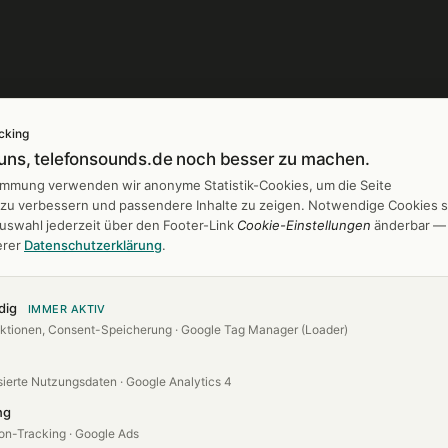
cking
 uns, telefonsounds.de noch besser zu machen.
gen
Branchen
timmung verwenden wir anonyme Statistik-Cookies, um die Seite
h zu verbessern und passendere Inhalte zu zeigen. Notwendige Cookies s
 entwerfen
Banken & Sparkassen
Auswahl jederzeit über den Footer-Link
Cookie-Einstellungen
änderbar —
er
Friseur & Kosmetik
erer
Datenschutzerklärung
.
es
Hotels & Gastro
Industrie
dig
IMMER AKTIV
ktionen, Consent-Speicherung · Google Tag Manager (Loader)
Kanzleien
Arztpraxen
ierte Nutzungsdaten · Google Analytics 4
ng
on-Tracking · Google Ads