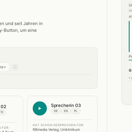
S
n
A
n und seit Jahren in
ay-Button, um eine
P
re
ⓘ
G
* 
Sprecherin 03
 02
DE
EN
PL
FR
HAT SCHON GESPROCHEN FÜR:
 FÜR:
RBmedia Verlag, Uniklinikum