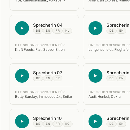
TUI, Raiffeisenbank, Volksbank
American Express, Viller
Sprecherin 04
Sprecherin
DE
EN
FR
NL
DE
EN
HAT SCHON GESPROCHEN FÜR:
HAT SCHON GESPROCHEN
Kraft Foods, Fiat, Stiebel Eltron
Langenscheidt, Flughaf
Sprecherin 07
Sprecherin
DE
EN
FR
DE
EN
HAT SCHON GESPROCHEN FÜR:
HAT SCHON GESPROCHEN
Betty Barclay, Immoscout24, Seiko
Audi, Henkel, Dekra
Sprecherin 10
Sprecherin
DE
EN
FR
RO
DE
EN