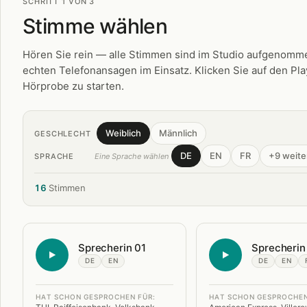
SCHRITT 1 VON 3
Stimme wählen
Hören Sie rein — alle Stimmen sind im Studio aufgenomme
echten Telefonansagen im Einsatz. Klicken Sie auf den Pl
Hörprobe zu starten.
Weiblich
Männlich
GESCHLECHT
DE
EN
FR
+9 weite
SPRACHE
Eine Sprache wählen
16
Stimmen
Sprecherin 01
Sprecherin
DE
EN
DE
EN
HAT SCHON GESPROCHEN FÜR:
HAT SCHON GESPROCHEN