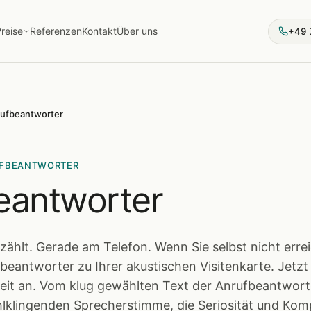
reise
Referenzen
Kontakt
Über uns
+49 
ufbeantworter
UFBEANTWORTER
eantworter
 zählt. Gerade am Telefon. Wenn Sie selbst nicht erre
ufbeantworter zu Ihrer akustischen Visitenkarte. Jet
gkeit an. Vom klug gewählten Text der Anrufbeantwort
lklingenden Sprecherstimme, die Seriosität und Ko