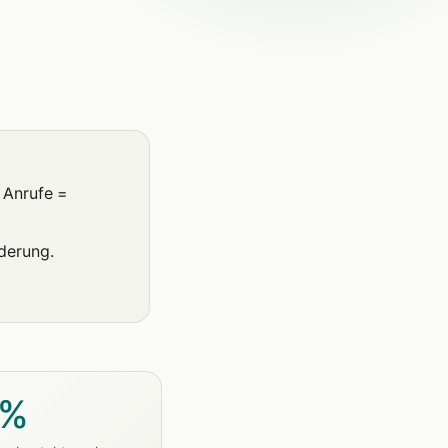
 Anrufe =
rderung.
 %