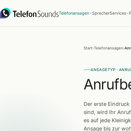
Zum Inhalt springen
Telefonansagen
Sprecher
Services
P
Start
›
Telefonansagen
›
Anr
ANSAGETYP · ANR
Anrufb
Der erste Eindruck
sind, wird Ihr Anr
es auf jede Kleini
Ansage bis zur woh