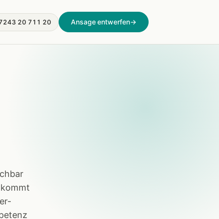
Ansage entwerfen
→
7243 20 711 20
ichbar
zt kommt
er-
mpetenz